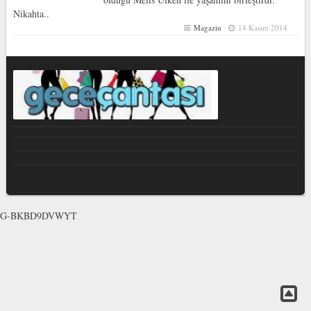
Nikahta..
Magazin
14 Kasım 2014
G-BKBD9DVWYT