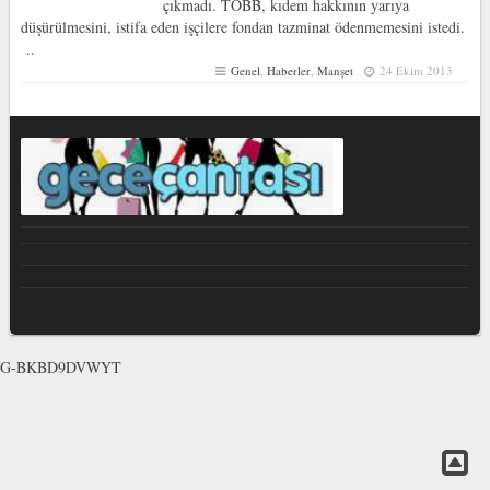
çıkmadı. TOBB, kıdem hakkının yarıya
düşürülmesini, istifa eden işçilere fondan tazminat ödenmemesini istedi.
..
Genel
,
Haberler
,
Manşet
24 Ekim 2013
G-BKBD9DVWYT