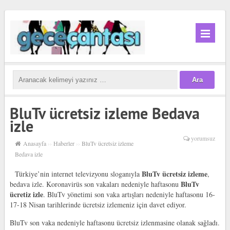
BluTv ücretsiz izleme Bedava
izle
yorumsuz
Anasayfa
››
Haberler
››
BluTv ücretsiz izleme
Bedava izle
BluTv ücretsiz izleme
Türkiye’nin internet televizyonu sloganıyla
,
BluTv
bedava izle. Koronavirüs son vakaları nedeniyle haftasonu
ücretiz izle
. BluTv yönetimi son vaka artışları nedeniyle haftasonu 16-
17-18 Nisan tarihlerinde ücretsiz izlemeniz için davet ediyor.
BluTv son vaka nedeniyle haftasonu ücretsiz izlenmasine olanak sağladı.