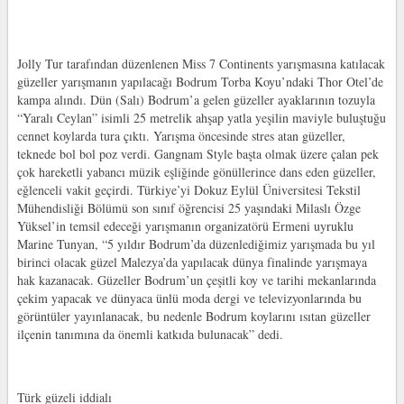
Jolly Tur tarafından düzenlenen Miss 7 Continents yarışmasına katılacak
güzeller yarışmanın yapılacağı Bodrum Torba Koyu’ndaki Thor Otel’de
kampa alındı. Dün (Salı) Bodrum’a gelen güzeller ayaklarının tozuyla
“Yaralı Ceylan” isimli 25 metrelik ahşap yatla yeşilin maviyle buluştuğu
cennet koylarda tura çıktı. Yarışma öncesinde stres atan güzeller,
teknede bol bol poz verdi. Gangnam Style başta olmak üzere çalan pek
çok hareketli yabancı müzik eşliğinde gönüllerince dans eden güzeller,
eğlenceli vakit geçirdi. Türkiye’yi Dokuz Eylül Üniversitesi Tekstil
Mühendisliği Bölümü son sınıf öğrencisi 25 yaşındaki Milaslı Özge
Yüksel’in temsil edeceği yarışmanın organizatörü Ermeni uyruklu
Marine Tunyan, “5 yıldır Bodrum’da düzenlediğimiz yarışmada bu yıl
birinci olacak güzel Malezya’da yapılacak dünya finalinde yarışmaya
hak kazanacak. Güzeller Bodrum’un çeşitli koy ve tarihi mekanlarında
çekim yapacak ve dünyaca ünlü moda dergi ve televizyonlarında bu
görüntüler yayınlanacak, bu nedenle Bodrum koylarını ısıtan güzeller
ilçenin tanımına da önemli katkıda bulunacak” dedi.
Türk güzeli iddialı